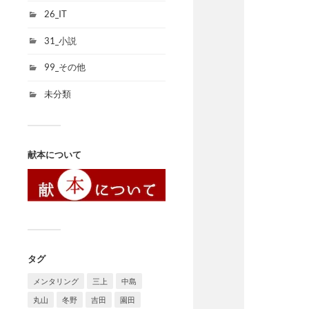
26_IT
31_小説
99_その他
未分類
献本について
タグ
メンタリング
三上
中島
丸山
冬野
吉田
園田