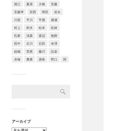
堀江
夏原
大橋
安藤
安藤準
安西
岡田
岩永
川原
平川
平鹿
廣瀬
村上
村木
松本
松林
氏家
浅葉
渡辺
無限
田中
石川
石田
米澤
組織
荒尾
藤川
設楽
赤塚
農業
酒巻
野口
関
アーカイブ