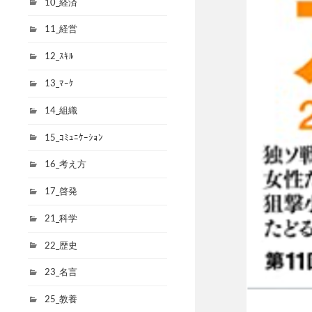
10_経済
11_経営
12_ｽｷﾙ
13_ﾏｰｹ
14_組織
15_ｺﾐｭﾆｹｰｼｮﾝ
16_考え方
17_啓発
21_科学
22_歴史
23_名言
25_教養