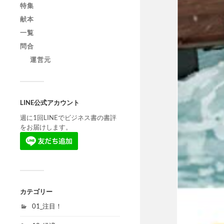
特集
献本
一覧
問合
運営元
LINE公式アカウント
週に1回LINEでビジネス書の書評
をお届けします。
カテゴリー
01_注目！