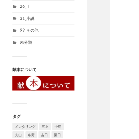
26_IT
31_小説
99_その他
未分類
献本について
タグ
メンタリング
三上
中島
丸山
冬野
吉田
園田