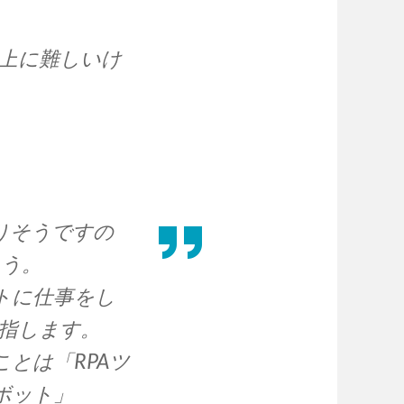
上に難しいけ
りそうですの
ょう。
トに仕事をし
指します。
とは「RPAツ
ボット」