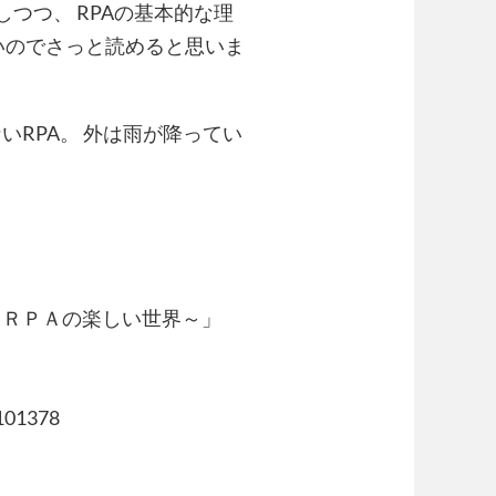
つつ、 RPAの基本的な理
いのでさっと読めると思いま
RPA。 外は雨が降ってい
るＲＰＡの楽しい世界～」
101378