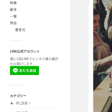
特集
献本
一覧
問合
運営元
LINE公式アカウント
週に1回LINEでビジネス書の書評
をお届けします。
カテゴリー
01_注目！