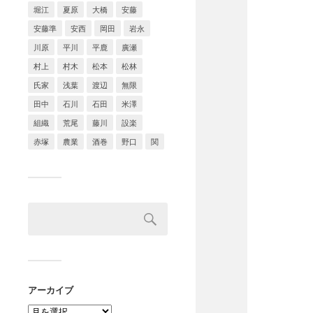
堀江
夏原
大橋
安藤
安藤準
安西
岡田
岩永
川原
平川
平鹿
廣瀬
村上
村木
松本
松林
氏家
浅葉
渡辺
無限
田中
石川
石田
米澤
組織
荒尾
藤川
設楽
赤塚
農業
酒巻
野口
関
アーカイブ