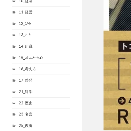
10_経済
11_経営
12_ｽｷﾙ
13_ﾏｰｹ
14_組織
15_ｺﾐｭﾆｹｰｼｮﾝ
16_考え方
17_啓発
21_科学
22_歴史
23_名言
25_教養