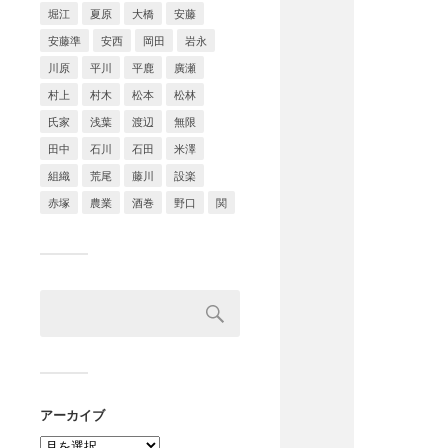
堀江
夏原
大橋
安藤
安藤準
安西
岡田
岩永
川原
平川
平鹿
廣瀬
村上
村木
松本
松林
氏家
浅葉
渡辺
無限
田中
石川
石田
米澤
組織
荒尾
藤川
設楽
赤塚
農業
酒巻
野口
関
アーカイブ