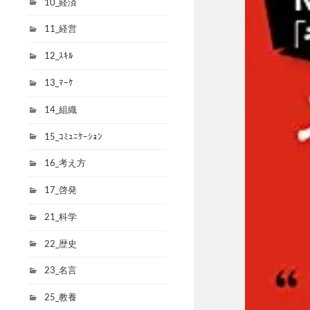
10_経済
11_経営
12_ｽｷﾙ
13_ﾏｰｹ
14_組織
15_ｺﾐｭﾆｹｰｼｮﾝ
16_考え方
17_啓発
21_科学
22_歴史
23_名言
25_教養