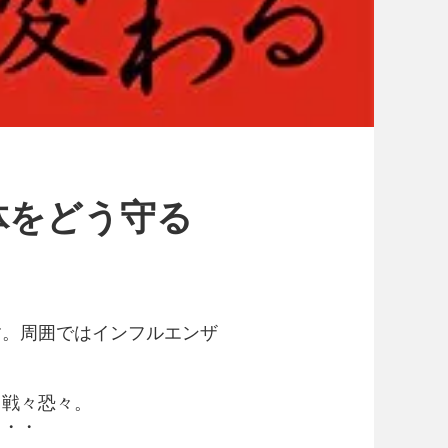
体をどう守る
す。周囲ではインフルエンザ
と戦々恐々。
・・・