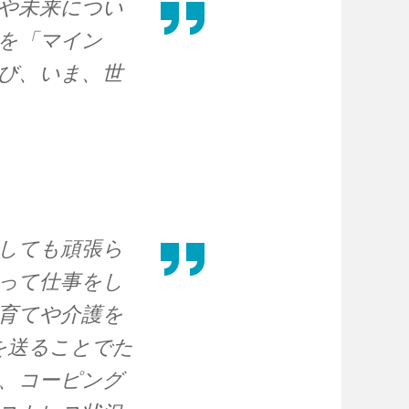
や未来につい
を「マイン
び、いま、世
しても頑張ら
って仕事をし
育てや介護を
を送ることでた
、コーピング