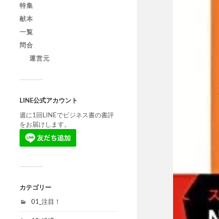
特集
献本
一覧
問合
運営元
LINE公式アカウント
週に1回LINEでビジネス書の書評
をお届けします。
カテゴリー
01_注目！