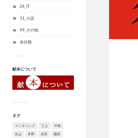
26_IT
31_小説
99_その他
未分類
献本について
タグ
メンタリング
三上
中島
丸山
冬野
吉田
園田