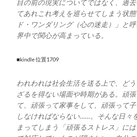
目の前の現実についてではなく、過去
てあれこれ考えを巡らせてしまう状態
ド・ワンダリング（心の迷走）」と呼
界中で関心が高まっている。
■kindle 位置1709
われわれは社会生活を送る上で、どう
ざるを得ない場面や時期がある。頑張
て、頑張って家事をして、頑張って子
しなければならない……。そんな日々
まってしまう「頑張るストレス」には