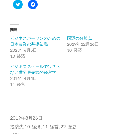
ク
Facebook
リ
で
ッ
共
ク
有
し
す
て
る
Twitter
に
関連
で
は
共
ク
ビジネスパーソンのための
国運の分岐点
有
リ
(新
ッ
日本農業の基礎知識
2019年12月16日
し
ク
2023年6月5日
い
し
10_経済
ウ
て
10_経済
ィ
く
ン
だ
ド
さ
ビジネススクールでは学べ
ウ
い
ない世界最先端の経営学
で
(新
開
し
2016年4月4日
き
い
11_経営
ま
ウ
す)
ィ
ン
ド
ウ
で
開
き
ま
2019年8月26日
す)
投稿先
10_経済
,
11_経営
,
22_歴史