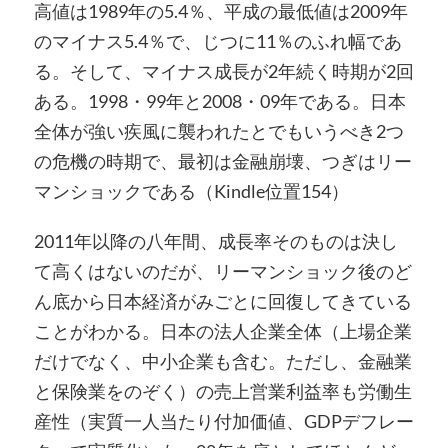
高値は1989年の5.4％、平成の最低値は2009年
のマイナス5.4％で、じつに11％のふれ幅であ
る。そして、マイナス成長が2年続く時期が2回
ある。1998・99年と2008・09年である。日本
全体が強い疾風に襲われたとでもいうべき2つ
の危機の時期で、最初は金融崩壊、つぎはリー
マンショックである（Kindle位置154）
2011年以降の八年間、成長率そのものは決し
て高くはないのだが、リーマンショック後のど
ん底から日本経済がみごとに回復してきている
ことがわかる。日本の法人企業全体（上場企業
だけでなく、中小企業も含む。ただし、金融業
と保険業をのぞく）の売上営業利益率も労働生
産性（実質一人当たり付加価値、GDPデフレー