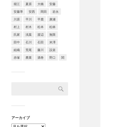
堀江
夏原
大橋
安藤
安藤準
安西
岡田
岩永
川原
平川
平鹿
廣瀬
村上
村木
松本
松林
氏家
浅葉
渡辺
無限
田中
石川
石田
米澤
組織
荒尾
藤川
設楽
赤塚
農業
酒巻
野口
関
アーカイブ