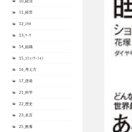
10_経済
11_経営
12_ｽｷﾙ
13_ﾏｰｹ
14_組織
15_ｺﾐｭﾆｹｰｼｮﾝ
16_考え方
17_啓発
21_科学
22_歴史
23_名言
25_教養