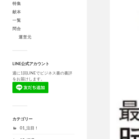
特集
献本
一覧
問合
運営元
LINE公式アカウント
週に1回LINEでビジネス書の書評
をお届けします。
カテゴリー
01_注目！