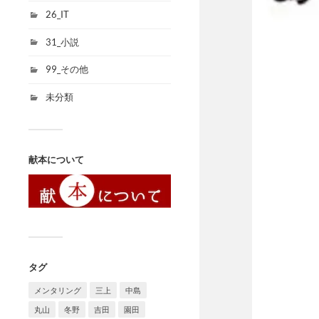
26_IT
31_小説
99_その他
未分類
献本について
タグ
メンタリング
三上
中島
丸山
冬野
吉田
園田