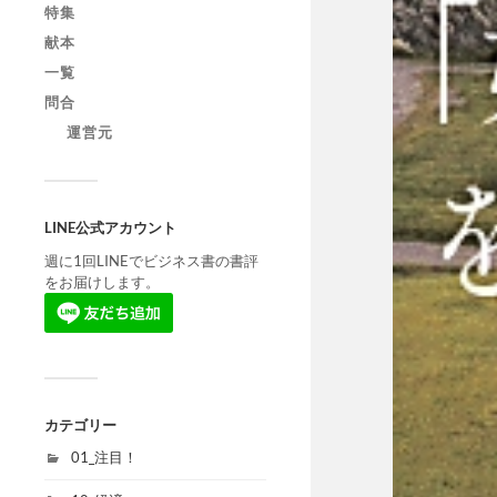
特集
献本
一覧
問合
運営元
LINE公式アカウント
週に1回LINEでビジネス書の書評
をお届けします。
カテゴリー
01_注目！