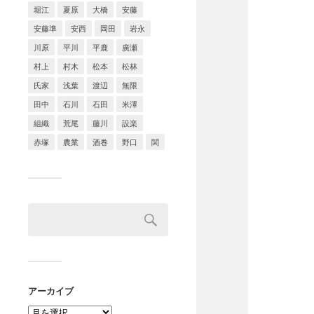
堀江
夏原
大橋
安藤
安藤準
安西
岡田
岩永
川原
平川
平鹿
廣瀬
村上
村木
松本
松林
氏家
浅葉
渡辺
無限
田中
石川
石田
米澤
組織
荒尾
藤川
設楽
赤塚
農業
酒巻
野口
関
アーカイブ