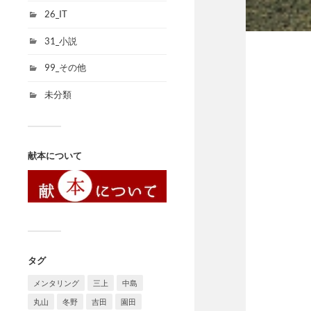
26_IT
31_小説
99_その他
未分類
献本について
タグ
メンタリング
三上
中島
丸山
冬野
吉田
園田