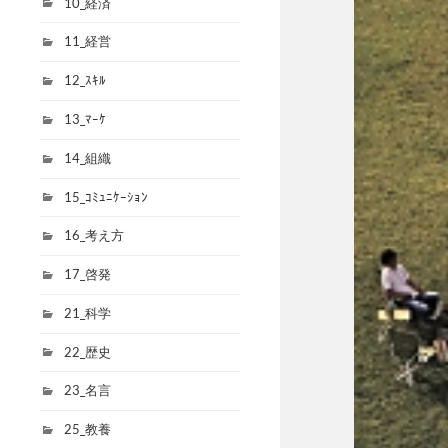
10_経済
11_経営
12_ｽｷﾙ
13_ﾏｰｹ
14_組織
15_ｺﾐｭﾆｹｰｼｮﾝ
16_考え方
17_啓発
21_科学
22_歴史
23_名言
25_教養