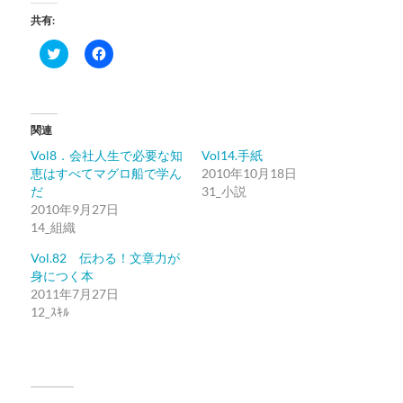
共有:
ク
Facebook
リ
で
ッ
共
ク
有
し
す
て
る
Twitter
に
関連
で
は
共
ク
Vol8．会社人生で必要な知
Vol14.手紙
有
リ
(新
ッ
恵はすべてマグロ船で学ん
2010年10月18日
し
ク
だ
い
し
31_小説
ウ
て
2010年9月27日
ィ
く
ン
だ
14_組織
ド
さ
ウ
い
Vol.82 伝わる！文章力が
で
(新
開
し
身につく本
き
い
2011年7月27日
ま
ウ
す)
ィ
12_ｽｷﾙ
ン
ド
ウ
で
開
き
ま
す)