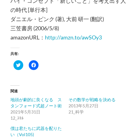
ハイ・コンセプト「新しいこと」を考え出す人
の時代 [単行本]
ダニエル・ピンク (著), 大前 研一 (翻訳)
三笠書房 (2006/5/8)
amazonURL：
http://amzn.to/awSOy3
共有:
ク
Facebook
リ
で
ッ
共
ク
有
し
す
て
る
Twitter
に
関連
で
は
共
ク
地頭が劇的に良くなる ス
その数学が戦略を決める
有
リ
(新
ッ
タンフォード式超ノート術
2013年5月27日
し
ク
2021年5月31日
い
し
21_科学
ウ
て
12_ｽｷﾙ
ィ
く
ン
だ
ド
さ
僕は君たちに武器を配りた
ウ
い
い（Vol105)
で
(新