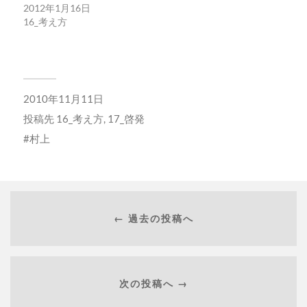
開
し
2012年1月16日
き
い
16_考え方
ま
ウ
す)
ィ
ン
ド
ウ
で
開
き
ま
2010年11月11日
す)
投稿先
16_考え方
,
17_啓発
村上
← 過去の投稿へ
次の投稿へ →