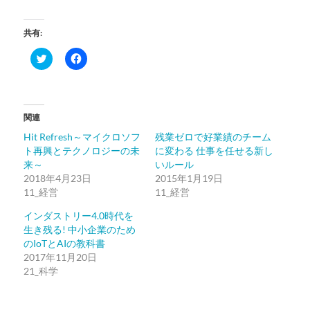
共有:
ク
Facebook
リ
で
ッ
共
ク
有
し
す
て
る
Twitter
に
関連
で
は
共
ク
Hit Refresh～マイクロソフ
残業ゼロで好業績のチーム
有
リ
(新
ッ
ト再興とテクノロジーの未
に変わる 仕事を任せる新し
し
ク
来～
い
し
いルール
ウ
て
2018年4月23日
2015年1月19日
ィ
く
ン
だ
11_経営
11_経営
ド
さ
ウ
い
インダストリー4.0時代を
で
(新
開
し
生き残る! 中小企業のため
き
い
のIoTとAIの教科書
ま
ウ
す)
ィ
2017年11月20日
ン
21_科学
ド
ウ
で
開
き