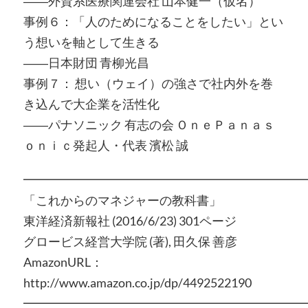
――外資系医療関連会社 山本健一（仮名）
事例６：「人のためになることをしたい」とい
う想いを軸として生きる
――日本財団 青柳光昌
事例７： 想い（ウェイ）の強さで社内外を巻
き込んで大企業を活性化
――パナソニック 有志の会 ＯｎｅＰａｎａｓ
ｏｎｉｃ発起人・代表 濱松 誠
━━━━━━━━━━━━━━━━━━━━━━━
「これからのマネジャーの教科書」
東洋経済新報社 (2016/6/23) 301ページ
グロービス経営大学院 (著), 田久保 善彦
AmazonURL：
http://www.amazon.co.jp/dp/4492522190
━━━━━━━━━━━━━━━━━━━━━━━