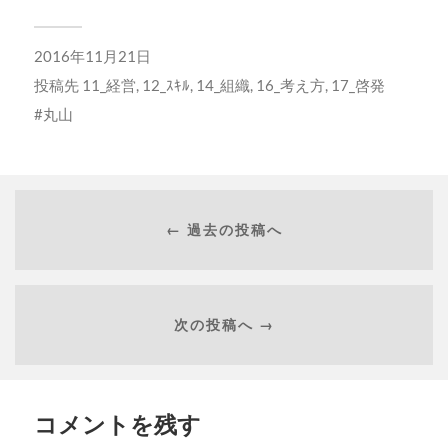
ま
す)
2016年11月21日
投稿先
11_経営
,
12_ｽｷﾙ
,
14_組織
,
16_考え方
,
17_啓発
丸山
← 過去の投稿へ
次の投稿へ →
コメントを残す