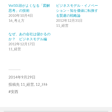
共
ク
Vol10.頭がよくなる「図解
ビジネスモデル・イノベー
有
リ
(新
ッ
思考」の技術
ション－知を価値に転換す
し
ク
2010年10月4日
い
し
る賢慮の戦略論
ウ
て
16_考え方
2012年12月31日
ィ
く
ン
だ
11_経営
ド
さ
ウ
い
なぜ、あの会社は儲かるの
で
(新
開
し
か？ ビジネスモデル編
き
い
2012年12月17日
ま
ウ
す)
ィ
11_経営
ン
ド
ウ
で
開
き
ま
す)
2014年9月29日
投稿先
11_経営
,
12_ｽｷﾙ
安西