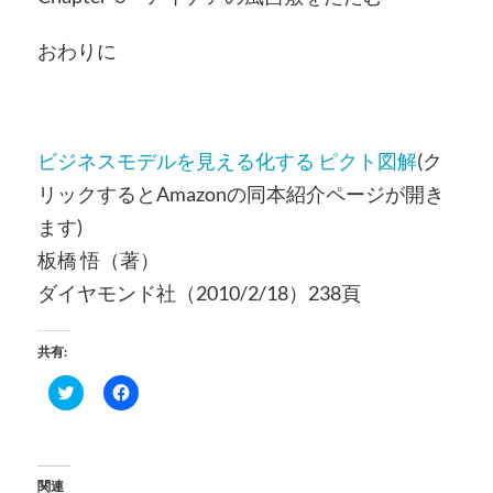
おわりに
ビジネスモデルを見える化する ピクト図解
(ク
リックするとAmazonの同本紹介ページが開き
ます)
板橋 悟（著）
ダイヤモンド社（2010/2/18）238頁
共有:
ク
Facebook
リ
で
ッ
共
ク
有
し
す
て
る
Twitter
に
関連
で
は