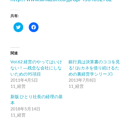
共有:
ク
Facebook
リ
で
ッ
共
ク
有
し
す
て
る
Twitter
に
関連
で
は
共
ク
Vol.62 経営のやってはいけ
銀行員は決算書のココを見
有
リ
(新
ッ
ない！―残念な会社にしな
る! (おカネを借り続けるた
し
ク
いための95項目
い
し
めの裏経営学シリーズ)
ウ
て
2011年4月5日
2013年7月8日
ィ
く
ン
だ
11_経営
11_経営
ド
さ
ウ
い
新版 ひとり社長の経理の基
で
(新
開
し
本
き
い
2018年5月14日
ま
ウ
す)
ィ
11_経営
ン
ド
ウ
で
開