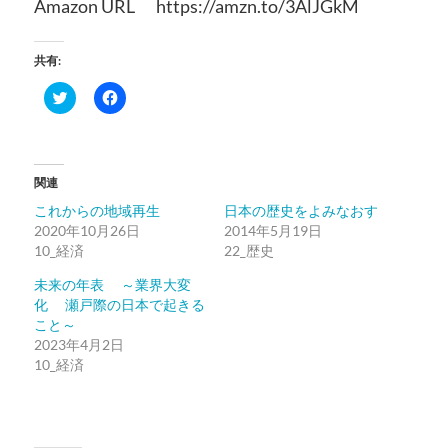
Amazon URL https://amzn.to/3AlJGkM
共有:
ク
Facebook
リ
で
ッ
共
ク
有
し
す
て
る
Twitter
に
関連
で
は
共
ク
これからの地域再生
日本の歴史をよみなおす
有
リ
(新
ッ
2020年10月26日
2014年5月19日
し
ク
10_経済
い
し
22_歴史
ウ
て
ィ
く
未来の年表 ～業界大変
ン
だ
ド
さ
化 瀬戸際の日本で起きる
ウ
い
こと～
で
(新
開
し
2023年4月2日
き
い
10_経済
ま
ウ
す)
ィ
ン
ド
ウ
で
開