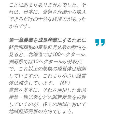
ことはあまりありませんでした。そ
れは、日本に、食料を外国から輸入
できるだけの十分な経済力があった
からです。
第一章農業を成長産業にするために
経営面積別の農業経営体数の動向を
見ると、北海道では100ヘクタール、
都府県では10ヘクタールが分岐点
で、これ以上の規模の経営体は増加
していますが、これより小さい経営
体は減少しています。（6P）
農業を基本に、それを活用した食品
産業・観光業などの関連産業を振興
していくのが、多くの地域において
地域経済発展の方向でしょう。