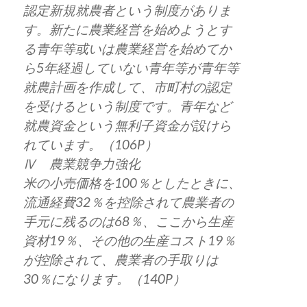
認定新規就農者という制度がありま
す。新たに農業経営を始めようとす
る青年等或いは農業経営を始めてか
ら5年経過していない青年等が青年等
就農計画を作成して、市町村の認定
を受けるという制度です。青年など
就農資金という無利子資金が設けら
れています。（106P）
Ⅳ 農業競争力強化
米の小売価格を100％としたときに、
流通経費32％を控除されて農業者の
手元に残るのは68％、ここから生産
資材19％、その他の生産コスト19％
が控除されて、農業者の手取りは
30％になります。（140P）