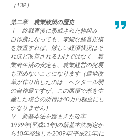
（13P）
第二章 農業政策の歴史
Ⅰ 終戦直後に形成された枠組み
自作農になっても、零細な経営規模
を放置すれば、厳しい経済状況はそ
れほど改善されるわけではなく、農
業者生活の安定も、農業経営の発展
も望めないことになります（農地改
革が作り出したのは一ヘクタール弱
の自作農ですが、この面積で米を生
産した場合の所得は40万円程度にし
かなりません）
Ⅴ 新基本法を踏まえた改革
1999年(平成11年)の新基本法制定か
ら10年経過した2009年(平成21年)に