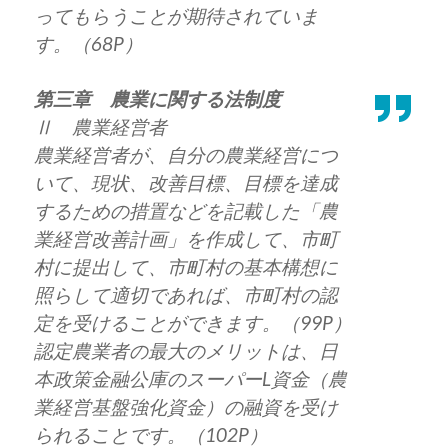
ってもらうことが期待されていま
す。（68P）
第三章 農業に関する法制度
Ⅱ 農業経営者
農業経営者が、自分の農業経営につ
いて、現状、改善目標、目標を達成
するための措置などを記載した「農
業経営改善計画」を作成して、市町
村に提出して、市町村の基本構想に
照らして適切であれば、市町村の認
定を受けることができます。（99P）
認定農業者の最大のメリットは、日
本政策金融公庫のスーパーL資金（農
業経営基盤強化資金）の融資を受け
られることです。（102P）