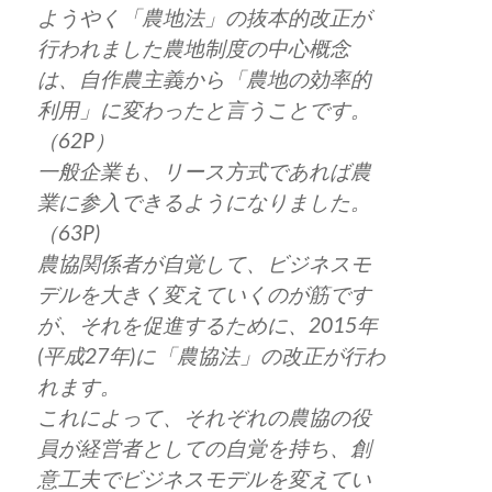
ようやく「農地法」の抜本的改正が
行われました農地制度の中心概念
は、自作農主義から「農地の効率的
利用」に変わったと言うことです。
（62P）
一般企業も、リース方式であれば農
業に参入できるようになりました。
（63P)
農協関係者が自覚して、ビジネスモ
デルを大きく変えていくのが筋です
が、それを促進するために、2015年
(平成27年)に「農協法」の改正が行わ
れます。
これによって、それぞれの農協の役
員が経営者としての自覚を持ち、創
意工夫でビジネスモデルを変えてい