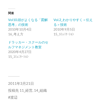
ク
有
し
す
て
る
Twitter
に
関連
で
は
共
ク
Vol10.頭がよくなる「図解
Vol.2_わかりやすく＜伝え
有
リ
(新
ッ
思考」の技術
る＞技術
し
ク
2010年10月4日
い
し
2010年9月5日
ウ
て
16_考え方
15_ｺﾐｭﾆｹｰｼｮﾝ
ィ
く
ン
だ
ド
さ
ドラッカー・スクールのセ
ウ
い
ルフマネジメント教室
で
(新
開
し
2020年4月27日
き
い
15_ｺﾐｭﾆｹｰｼｮﾝ
ま
ウ
す)
ィ
ン
ド
ウ
で
開
き
ま
2011年3月21日
す)
投稿先
11_経営
,
14_組織
渡辺