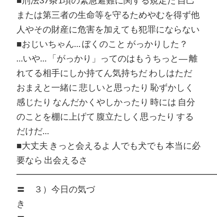
■刑法37条1項の緊急避難に関する規定だ 自己
または第三者の生命等を守るためやむを得ず他
人やその財産に危害を加えても犯罪にならない
■おじいちゃん… ぼくのこと がっかりした？
…いや… 「がっかり」ってのはもうちっと― 離
れてる相手にしか持てん気持ちだ わしはただ
おまえと一緒に 悲しいと思ったり 恥ずかしく
感じたり なんだかくやしかったり 時には 自分
のことを棚に上げて 腹立たしく思ったり する
だけだ…
■大丈夫 きっと会えるよ 人でも犬でも 本当に必
要なら 出会えるさ
━━━━━━━━━━━━━━━━━━━━━━━
〓 ３）今日の気づ