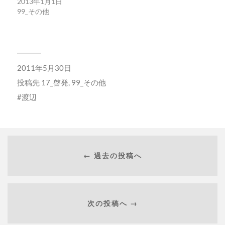
2013年1月1日
で
(新
開
し
99_その他
き
い
ま
ウ
す)
ィ
ン
ド
ウ
で
開
2011年5月30日
き
ま
す)
投稿先
17_啓発
,
99_その他
渡辺
← 過去の投稿へ
次の投稿へ →