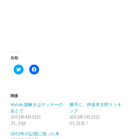
共有:
ク
Facebook
リ
で
ッ
共
ク
有
し
す
て
る
Twitter
に
関連
で
は
共
ク
Vol.66 謎解きはディナーの
勝手に、伊坂幸太郎ランキ
有
リ
(新
ッ
あとで
ング
し
ク
2011年4月19日
い
し
2013年3月22日
ウ
て
31_小説
01_注目！
ィ
く
ン
だ
ド
さ
2012年の記憶に残った本
ウ
い