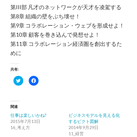
第III部 凡才のネットワークが天才を凌駕する
第8章 組織の壁をぶち壊せ！
第9章 コラボレーション・ウェブを形成せよ！
第10章 顧客を巻き込んで発想せよ！
第11章 コラボレーション経済圏を創出するた
めに
共有:
ク
Facebook
リ
で
ッ
共
ク
有
し
す
て
る
Twitter
に
関連
で
は
共
ク
仕事は楽しいかね?
ビジネスモデルを見える化
有
リ
(新
ッ
2015年7月13日
するピクト図解
し
ク
16_考え方
い
し
2014年9月29日
ウ
て
11_経営
ィ
く