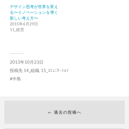
ン
だ
ド
さ
デザイン思考が世界を変え
ウ
い
る〜イノベーションを導く
で
(新
開
し
新しい考え方〜
き
い
2015年6月29日
ま
ウ
す)
ィ
11_経営
ン
ド
ウ
で
開
き
ま
す)
2013年10月23日
投稿先
14_組織
,
15_ｺﾐｭﾆｹｰｼｮﾝ
中島
← 過去の投稿へ