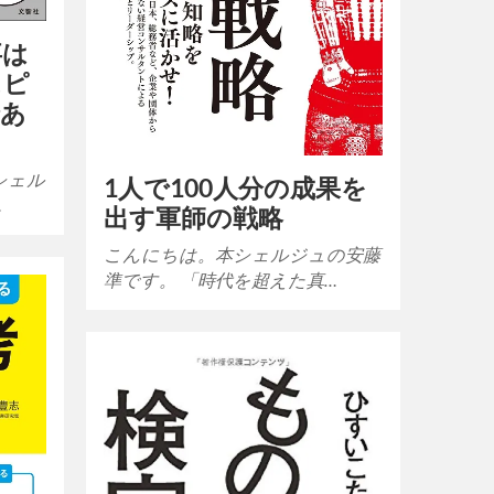
事は
スピ
であ
シェル
1人で100人分の成果を
…
出す軍師の戦略
こんにちは。本シェルジュの安藤
準です。 「時代を超えた真…