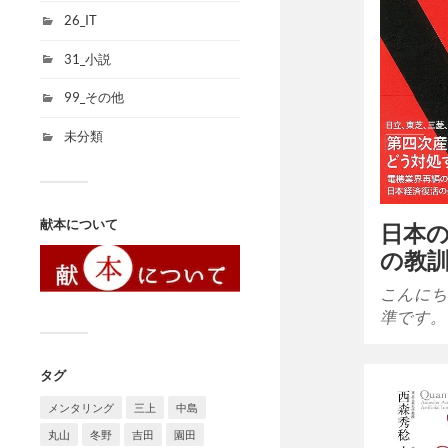
26_IT
31_小説
99_その他
未分類
献本について
日本
の教
こんにち
準です。
タグ
メンタリング
三上
中島
丸山
冬野
吉田
園田