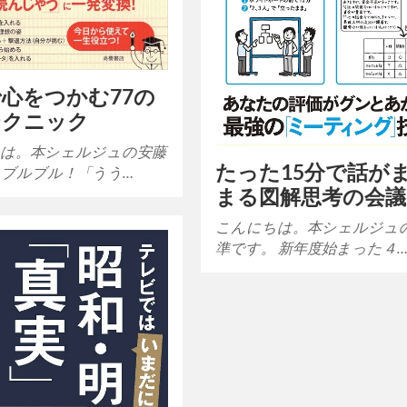
心をつかむ77の
テクニック
は。本シェルジュの安藤
たった15分で話が
 ブルブル！「うう…
まる図解思考の会議
こんにちは。本シェルジュ
準です。 新年度始まった４