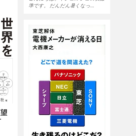
準です。 だんだん暑くなっ…
展望
す