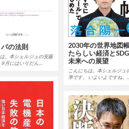
2030年の世界地図帳
ッパの法則
たらしい経済とSDG
は。本シェルジュの安藤
未来への展望
 ９月にはいりだん…
こんにちは。本シェルジュ
準です。 いよいよですね。