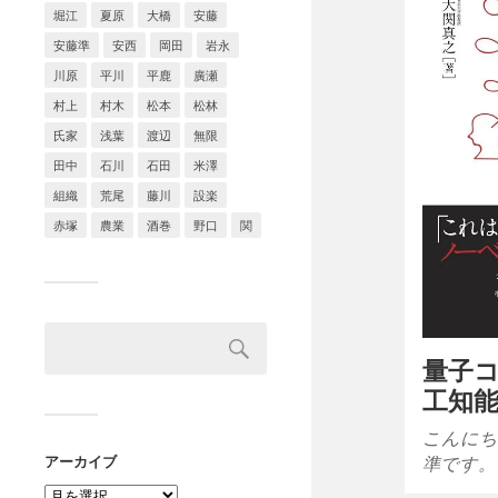
堀江
夏原
大橋
安藤
安藤準
安西
岡田
岩永
川原
平川
平鹿
廣瀬
村上
村木
松本
松林
氏家
浅葉
渡辺
無限
田中
石川
石田
米澤
組織
荒尾
藤川
設楽
赤塚
農業
酒巻
野口
関
量子
工知
こんにち
準です。
アーカイブ