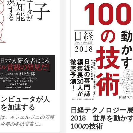
コンピュータが人
能を加速する
日経テクノロジー
は。本シェルジュの安藤
2018 世界を動か
 今年の冬は非常に…
100の技術