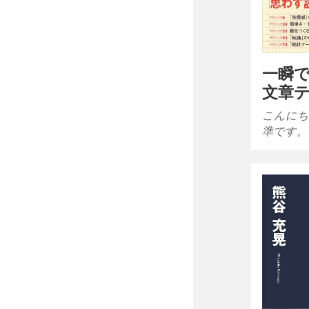
一瞬で
文章
こんにち
準です。