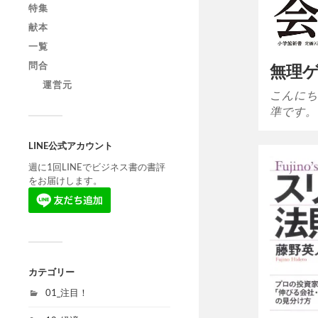
特集
献本
一覧
問合
無理
運営元
こんにち
準です。
LINE公式アカウント
週に1回LINEでビジネス書の書評
をお届けします。
カテゴリー
01_注目！