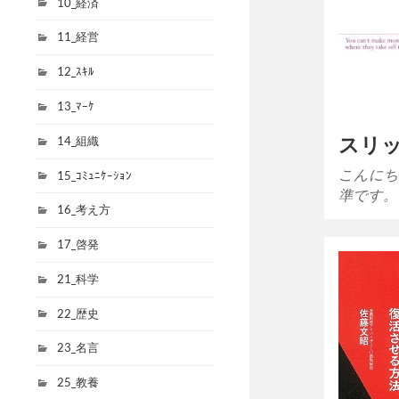
10_経済
11_経営
12_ｽｷﾙ
13_ﾏｰｹ
スリ
14_組織
こんにち
15_ｺﾐｭﾆｹｰｼｮﾝ
準です。
16_考え方
17_啓発
21_科学
22_歴史
23_名言
25_教養