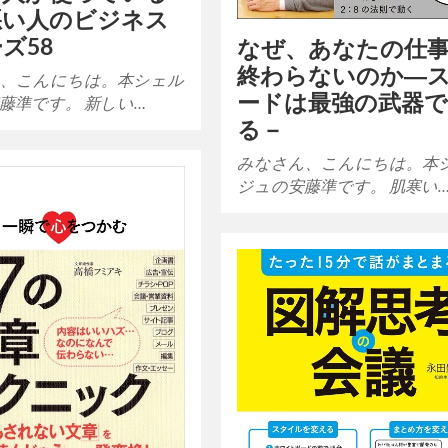
悪い人のビジネス
ズ58
なぜ、あなたの仕
終わらないのか―
、こんにちは。本シェル
ードは最強の武器
藤準です。 新しい…
る－
みなさん、こんにちは。本
ジュの安藤準です。 肌寒い