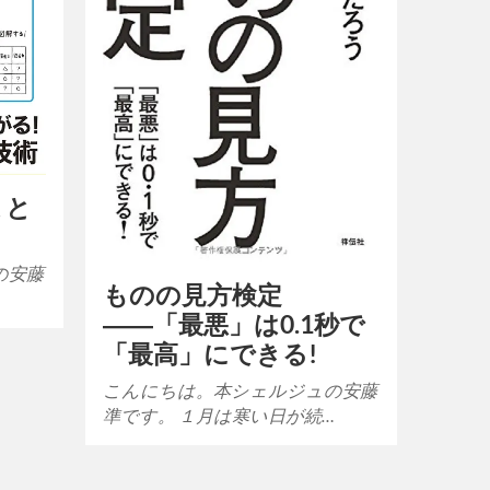
まと
の安藤
ものの見方検定
…
――「最悪」は0.1秒で
「最高」にできる!
こんにちは。本シェルジュの安藤
準です。 １月は寒い日が続…