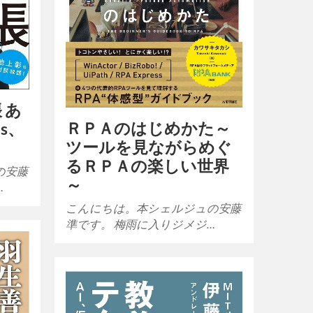
 あ
ＲＰＡのはじめかた～
s、
ツールを見ながらめぐ
るＲＰＡの楽しい世界
の安藤
～
…
こんにちは。本シェルジュの安藤
準です。 梅雨に入りジメジ…