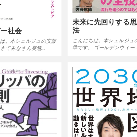
未来に先回りする
法
ゲー社会
こんにちは。本シェルジュ
は。本シェルジュの安藤
準です。 ゴールデンウィー
 さてみなさん突然…