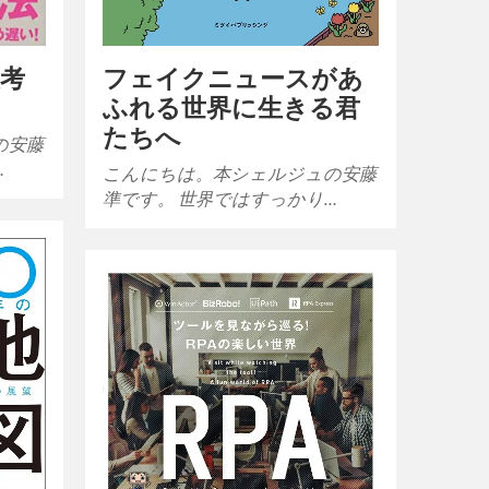
フェイクニュースがあ
思考
ふれる世界に生きる君
たちへ
の安藤
…
こんにちは。本シェルジュの安藤
準です。 世界ではすっかり…