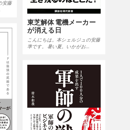
の安藤
…
東芝解体 電機メーカー
が消える日
こんにちは。本シェルジュの安藤
準です。 暑い夏。いかがお…