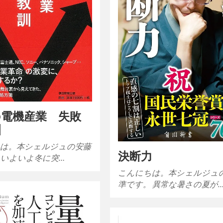
の電機産業 失敗
訓
は。本シェルジュの安藤
決断力
 いよいよ冬に突…
こんにちは。本シェルジュ
準です。 異常な暑さの夏が