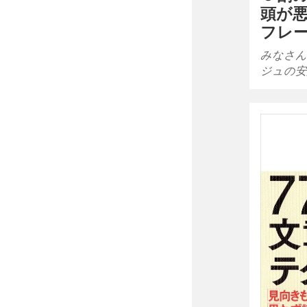
頭が
フレー
みなさん
ジュの安