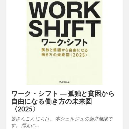
ワーク・シフト ― 孤独と貧困から
自由になる働き方の未来図
〈2025〉
皆さんこんにちは。 本シュルジュの藤井無限で
す。 師走に…